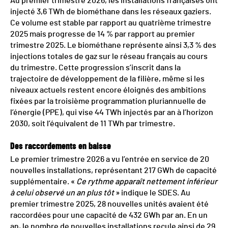
Au premier trimestre 2026, les installations françaises ont
injecté 3,6 TWh de biométhane dans les réseaux gaziers.
Ce volume est stable par rapport au quatrième trimestre
2025 mais progresse de 14 % par rapport au premier
trimestre 2025. Le biométhane représente ainsi 3,3 % des
injections totales de gaz sur le réseau français au cours
du trimestre. Cette progression s’inscrit dans la
trajectoire de développement de la filière, même si les
niveaux actuels restent encore éloignés des ambitions
fixées par la troisième programmation pluriannuelle de
l’énergie (PPE), qui vise 44 TWh injectés par an à l’horizon
2030, soit l’équivalent de 11 TWh par trimestre.
Des raccordements en baisse
Le premier trimestre 2026 a vu l’entrée en service de 20
nouvelles installations, représentant 217 GWh de capacité
supplémentaire. «
Ce rythme apparaît nettement inférieur
à celui observé un an plus tôt
» indique le SDES. Au
premier trimestre 2025, 28 nouvelles unités avaient été
raccordées pour une capacité de 432 GWh par an. En un
an, le nombre de nouvelles installations recule ainsi de 29