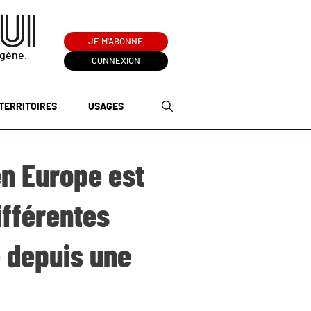
JE M'ABONNE
ogène.
CONNEXION
TERRITOIRES
USAGES
en Europe est
ifférentes
e depuis une