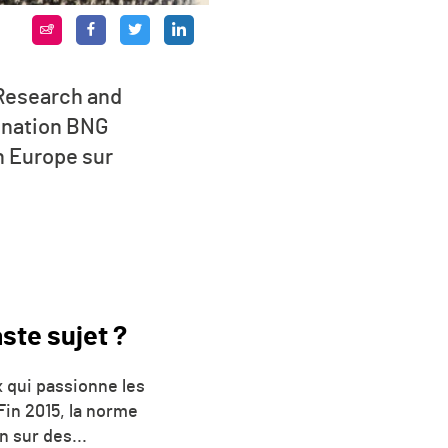
 Research and
dination BNG
n Europe sur
ste sujet ?
x qui passionne les
Fin 2015, la norme
 sur des...