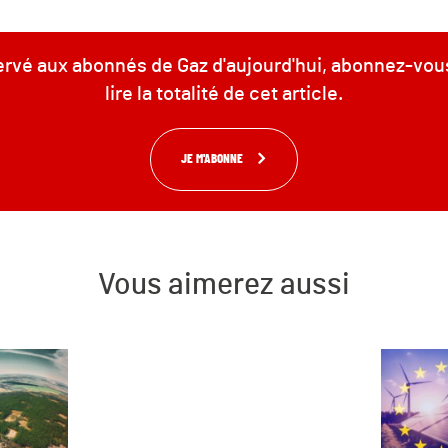
servé aux abonnés de Gaz d'aujourd'hui, abonnez-vou
lire la totalité de cet article.
JE M'ABONNE
Vous aimerez aussi