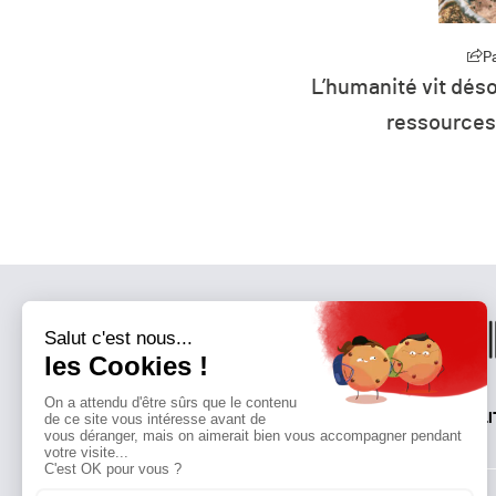
Partager
P
27 : la défiance devient
L’humanité vit déso
er parti de France ?
ressources 
QUI SOMMES-NOUS?
MENTIONS LÉGALES
NOUS CONTACTER
POLI