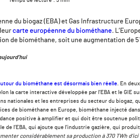
Temps de lecture : 3 min
ne du biogaz (EBA) et Gas Infrastructure Europe
 leur
carte européenne du biométhane
.
L’Europ
ion de biométhane, soit une augmentation de 5
aujourd’hui
utour du biométhane est désormais bien réelle
. En deux
lon la carte interactive développée par l’EBA et le GIE s
ons nationales et les entreprises du secteur du biogaz, 
rices de biométhane en Europe, biométhane injecté dans 
dance positive à amplifier et qui doit être soutenue po
le de l’EBA, qui ajoute
que l’industrie gazière, qui produi
menter considérablement sa production à 370 TWh d’ici 2