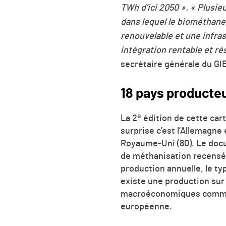
TWh d’ici 2050 ». « Plusi
dans lequel le biométhane 
renouvelable et une infra
intégration rentable et r
secrétaire générale du GIE
18 pays producte
e
La
2
édition de cette ca
surprise c’est l’Allemagne 
Royaume-Uni (80). Le docu
de méthanisation recensées
production annuelle, le ty
existe une production sur 
macroéconomiques comme le
européenne.