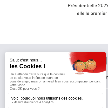
0 millions d’euros pour
Présidentielle 2027
rts à l’éolien flottant
elle le premier
QUI SOMMES-NOUS?
MENTIONS LÉGALES
NOUS CONTACTER
POLI
Suivez toutes nos actualités !