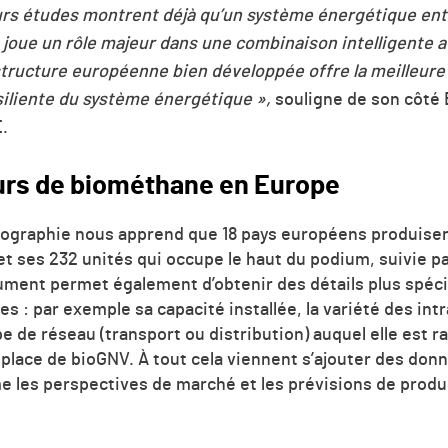
eurs études montrent déjà qu’un système énergétique en
joue un rôle majeur dans une combinaison intelligente av
structure européenne bien développée offre la meilleure
ésiliente du système énergétique »,
souligne de son côté
.
urs de biométhane en Europe
rtographie nous apprend que 18 pays européens produise
et ses 232 unités qui occupe le haut du podium, suivie pa
ment permet également d’obtenir des détails plus spéci
 : par exemple sa capacité installée, la variété des intra
pe de réseau (transport ou distribution) auquel elle est r
place de bioGNV. À tout cela viennent s’ajouter des don
s perspectives de marché et les prévisions de product