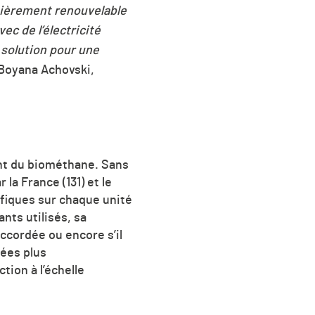
tièrement renouvelable
ec de l’électricité
 solution pour une
 Boyana Achovski,
nt du biométhane. Sans
r la France (131)
et le
fiques sur chaque unité
nts utilisés, sa
accordée ou encore s’il
nées plus
ion à l’échelle