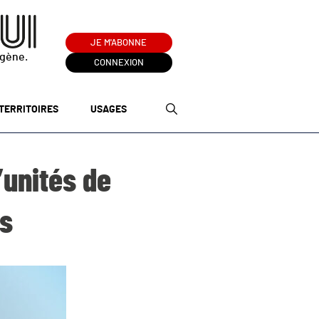
JE M'ABONNE
ogène.
CONNEXION
TERRITOIRES
USAGES
’unités de
s