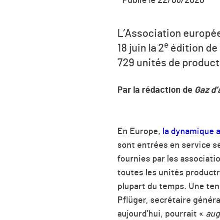
Publié le 22/06/2020
L’Association européen
e
18 juin la
2
édition de
729 unités de product
Par la rédaction de
Gaz d’
En Europe,
la dynamique a
sont entrées en service se
fournies par les associati
toutes les unités product
plupart du temps. Une ten
Pflüger, secrétaire généra
aujourd’hui,
pourrait «
aug