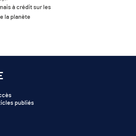
ais à crédit sur les
Partag
Plus de 26 % de l
e la planète
d’énergie de l’UE 
renouvel
E
accès
ticles publiés