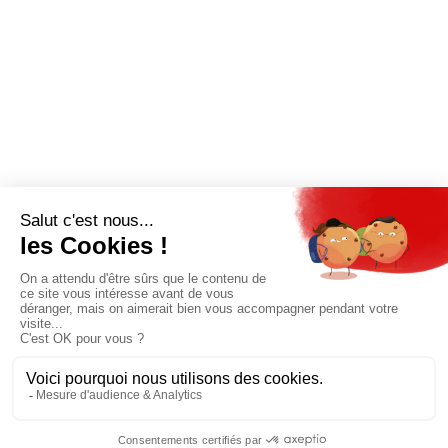
29/07/26
JE M'ABONNE
Pour bénéficier d’un accès privilégié à tous
les articles publiés sur site.
Prix unique
180€/AN
JE M'ABONNE