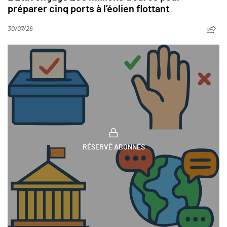
préparer cinq ports à l’éolien flottant
30/07/26
RÉSERVÉ ABONNÉS