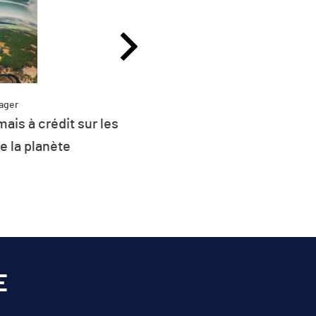
ager
ais à crédit sur les
Partag
Plus de 26 % de l
e la planète
d’énergie de l’UE 
renouvel
E