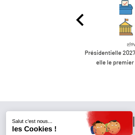
Partager
P
0 millions d’euros pour
Présidentielle 2027
rts à l’éolien flottant
elle le premier