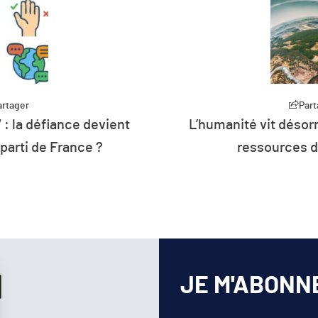
artager
Part
 : la défiance devient
L’humanité vit désorm
 parti de France ?
ressources d
JE M'ABONN