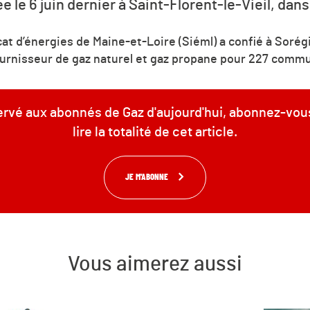
 le 6 juin dernier à Saint-Florent-le-Vieil, dan
cat d’énergies de Maine-et-Loire (Siéml) a confié à Soré
ournisseur de gaz naturel et gaz propane pour 227 commu
servé aux abonnés de Gaz d'aujourd'hui, abonnez-vou
lire la totalité de cet article.
JE M'ABONNE
Vous aimerez aussi