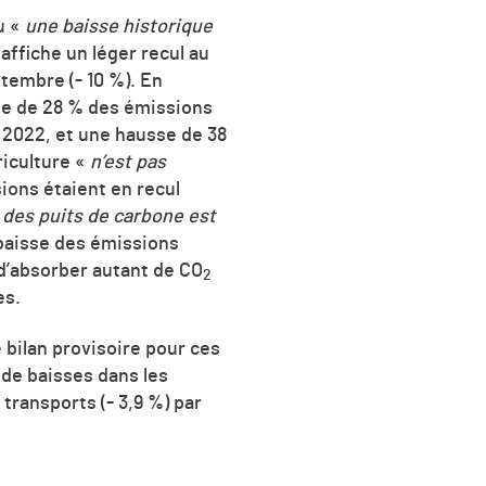
u «
une baisse historique
 affiche un léger recul au
tembre (- 10 %). En
se de 28 % des émissions
 2022, et une hausse de 38
riculture «
n’est pas
ions étaient en recul
 des puits de carbone est
a baisse des émissions
 d’absorber autant de CO
2
es.
 bilan provisoire pour ces
 de baisses dans les
s transports (- 3,9 %) par