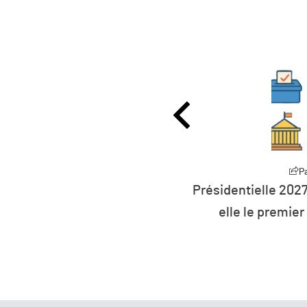
Partager
P
27 : la défiance devient
L’humanité vit déso
er parti de France ?
ressources 