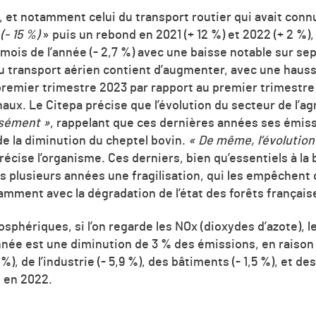
, et notamment celui du transport routier qui avait conn
- 15 %)
» puis un rebond en 2021 (+ 12 %) et 2022 (+ 2 %),
ois de l’année (- 2,7 %) avec une baisse notable sur sep
u transport aérien contient d’augmenter, avec une haus
remier trimestre 2023 par rapport au premier trimestre
naux. Le Citepa précise que l’évolution du secteur de l’ag
isément »
, rappelant que ces dernières années ses émiss
de la diminution du cheptel bovin.
« De même, l’évolution
précise l’organisme. Ces derniers, bien qu’essentiels à l
s plusieurs années une fragilisation, qui les empêchent
amment avec la dégradation de l’état des forêts français
sphériques, si l’on regarde les NOx (dioxydes d’azote), le
nnée est une diminution de 3 % des émissions, en raison
 %), de l’industrie (- 5,9 %), des bâtiments (- 1,5 %), et de
 en 2022.