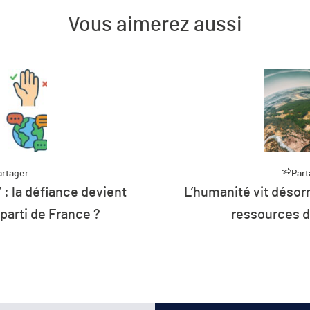
Vous aimerez aussi
artager
rmais à crédit sur les
Part
Plus de 26 % de 
de la planète
d’énergie de l’U
renouv