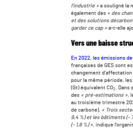
l’industrie »
a souligné la 
également des
« des chan
et des solutions décarbon
garder ce cap »
a-t-elle aj
Vers une baisse stru
En 2022, les émissions de 
françaises de GES sont es
changement d’affectation 
pour la même période, les
(Gt) équivalent CO
. Dans 
2
des
« pré-estimations »,
l
au troisième trimestre 202
de carbone).
«
Trois secteu
9,4 %) et les bâtiments (-
(- 1,8 %) »
, indique l’organ