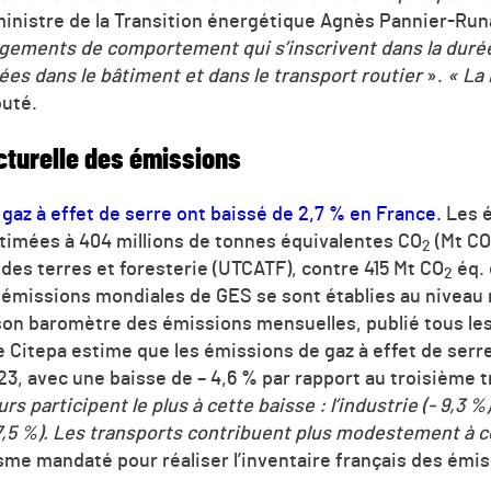
ministre de la Transition énergétique Agnès Pannier-Ru
gements de comportement qui s’inscrivent dans la durée
ées dans le bâtiment et dans le transport routier
».
« La
outé.
cturelle des émissions
gaz à effet de serre ont baissé de 2,7 % en France.
Les 
timées à 404 millions de tonnes équivalentes CO
(Mt CO
2
des terres et foresterie (UTCATF), contre 415 Mt CO
éq. 
2
 émissions mondiales de GES se sont établies au niveau 
son baromètre des émissions mensuelles, publié tous les 
e Citepa estime que les émissions de gaz à effet de serr
3, avec une baisse de – 4,6 % par rapport au troisième 
rs participent le plus à cette baisse : l’industrie (- 9,3 %
 7,5 %). Les transports contribuent plus modestement à c
isme mandaté pour réaliser l’inventaire français des émis