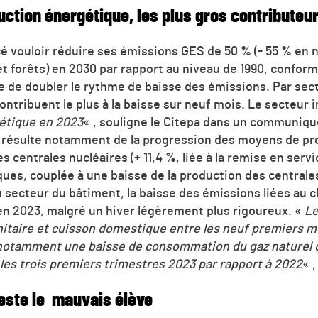
duction énergétique, les plus gros contributeu
 vouloir réduire ses émissions GES de 50 % (- 55 % en net,
et forêts) en 2030 par rapport au niveau de 1990, conf
 de doubler le rythme de baisse des émissions. Par secteu
ontribuent le plus à la baisse sur neuf mois. Le secteur i
gétique en 2023
« , souligne le Citepa dans un communiqu
ES résulte notamment de la progression des moyens de pr
centrales nucléaires (+ 11,4 %, liée à la remise en serv
ques, couplée à une baisse de la production des centrale
 secteur du bâtiment, la baisse des émissions liées au 
 en 2023, malgré un hiver légèrement plus rigoureux. «
Le
itaire et cuisson domestique entre les neuf premiers m
 notamment une baisse de consommation du gaz naturel 
r les trois premiers trimestres 2023 par rapport à 2022
« 
reste le mauvais élève