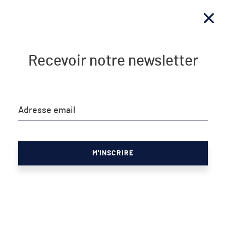
Recevoir notre newsletter
JE M'ABONNE
NEWSLETTER
Adresse email
Le BPA, une brique
supplémentaire pour
décarboner