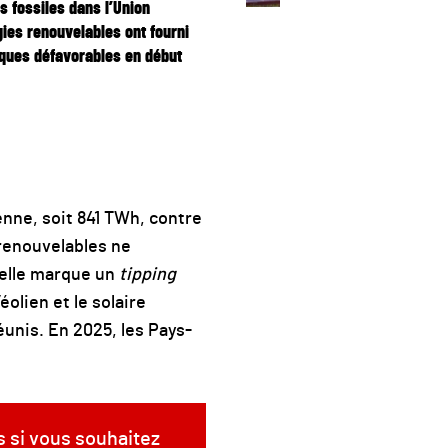
es fossiles dans l’Union
gies renouvelables ont fourni
iques défavorables en début
enne, soit 841 TWh, contre
 renouvelables ne
 elle marque un
tipping
olien et le solaire
éunis. En 2025, les Pays-
s si vous souhaitez