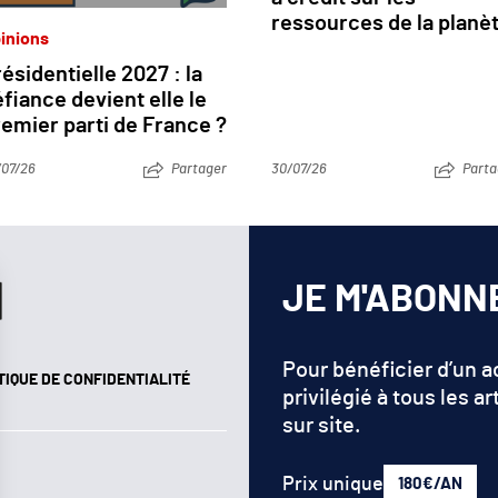
ressources de la planè
inions
ésidentielle 2027 : la
fiance devient elle le
emier parti de France ?
/07/26
Partager
30/07/26
Parta
JE M'ABONN
Pour bénéficier d’un 
TIQUE DE CONFIDENTIALITÉ
privilégié à tous les ar
sur site.
Prix unique
180€/AN