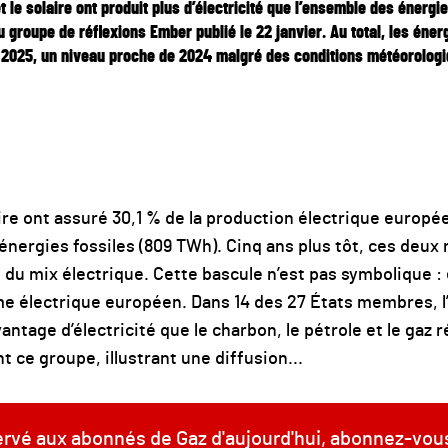
et le solaire ont produit plus d’électricité que l’ensemble des énergi
groupe de réflexions Ember publié le 22 janvier. Au total, les éner
en 2025, un niveau proche de 2024 malgré des conditions météorolog
laire ont assuré 30,1 % de la production électrique europé
énergies fossiles (809 TWh). Cinq ans plus tôt, ces deux
 du mix électrique. Cette bascule n’est pas symbolique :
e électrique européen. Dans 14 des 27 États membres, l’é
tage d’électricité que le charbon, le pétrole et le gaz r
nt ce groupe, illustrant une diffusion...
servé aux abonnés de Gaz d'aujourd'hui, abonnez-vou