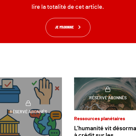
lire la totalité de cet article.
JE M'ABONNE
RÉSERVÉ ABONNÉS
RÉSERVÉ ABONNÉS
Ressources planétaires
L’humanité vit désorma
à crédit sur les