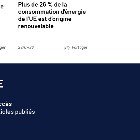
Plus de 26 % de la
te
consommation d’énergie
de l’UE est d’origine
renouvelable
ger
29/07/26
Partager
E
accès
ticles publiés