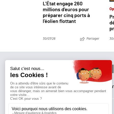
L’État engage 260
Op
millions d’euros pour
préparer cinq ports à
Pr
l’éolien flottant
dé
pr
30/07/26
Partager
30
QUI SOMMES-NOUS?
MENTIONS LÉGALES
NOUS CONTACTER
POLI
Suivez toutes nos actualités !