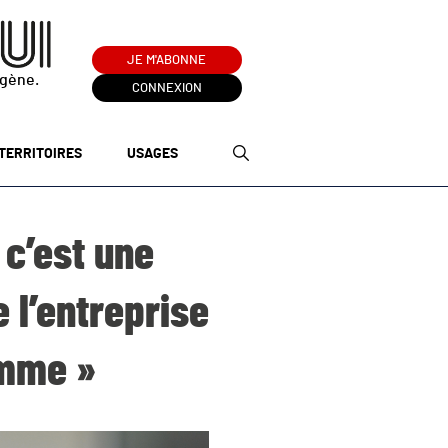
JE M'ABONNE
ogène.
CONNEXION
TERRITOIRES
USAGES
 c’est une
e l’entreprise
omme »