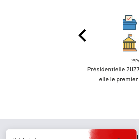
Partager
P
27 : la défiance devient
L’humanité vit déso
er parti de France ?
ressources 