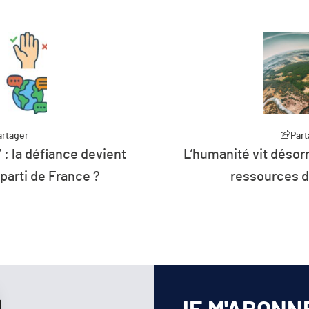
artager
rmais à crédit sur les
Part
Plus de 26 % de 
de la planète
d’énergie de l’U
renouv