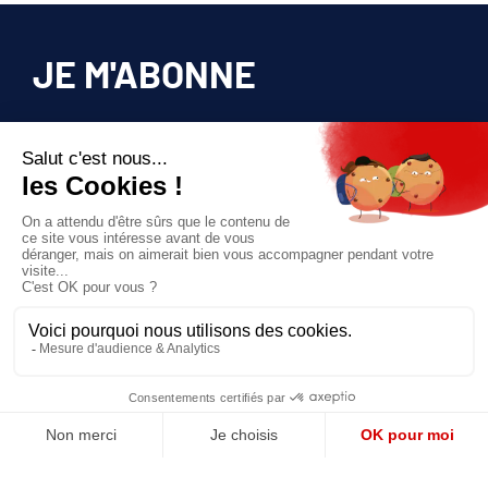
JE M'ABONNE
Pour bénéficier d’un accès privilégié à tous
les articles publiés sur site.
Prix unique
180€/AN
JE M'ABONNE