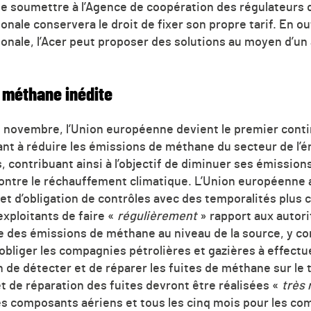
le soumettre à l’Agence de coopération des régulateurs d
ionale conservera le droit de fixer son propre tarif. En o
ionale, l’Acer peut proposer des solutions au moyen d’un 
e méthane inédite
 novembre, l’Union européenne devient le premier conti
ant à réduire les émissions de méthane du secteur de l’é
, contribuant ainsi à l’objectif de diminuer ses émission
 contre le réchauffement climatique. L’Union européenne a
e et d’obligation de contrôles avec des temporalités plus
xploitants de faire «
régulièrement
» rapport aux autor
e des émissions de méthane au niveau de la source, y co
 obliger les compagnies pétrolières et gazières à effectu
 de détecter et de réparer les fuites de méthane sur le t
 de réparation des fuites devront être réalisées «
très
es composants aériens et tous les cinq mois pour les co