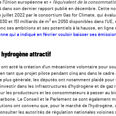
 l’Union européenne et «
l’équivalent de la consommatio
A dans son dernier rapport publié en décembre. Cette nou
juillet 2022 par le consortium Gas for Climate, qui évaluai
3
30 et 151 milliards de m
en 2050 disponibles dans l’UE,
nc ses ambitions et ses potentiels à la hausse, en ligne
e qui a indiqué en février vouloir baisser ses émission
hydrogène attractif
t ont acté la création d’un mécanisme volontaire pour s
en tant que projet pilote pendant cinq ans dans le cadr
e plus générale, les députés ont notamment plaidé pour
investir dans les infrastructures d’hydrogène et de gaz 
 pour les producteurs et les consommateurs à passer au b
 carbone. Le Conseil et le Parlement se sont également mi
tutions ont convenu que, pour le marché de l’hydrogène,
onsulter les autorités de régulation nationales voisines 