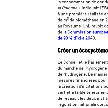
la consommation de gaz de
la Pologne
» indiquait l’EB
à une première réalisée en 
3
de m
de biométhane en 20
au Royaume-Uni, revoit do
de
la Commission européenn
de 90 % d’ici à 20
40.
Créer un écosystème 
Le Conseil et le Parlemen
du marché de l’hydrogène 
de l’hydrogène. De manièr
mesures financières pour 
la création d’incitations
vert et à faible teneur en
de réseau : les deux insti
régulation nationale doit c