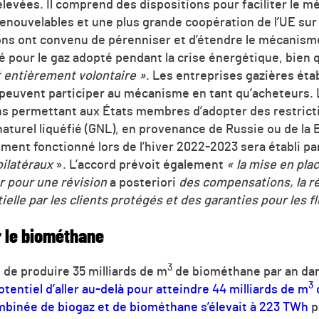
élevées. Il comprend des dispositions pour faciliter le 
renouvelables et une plus grande coopération de l’UE sur 
ions ont convenu de pérenniser et d’étendre le mécanisme
pour le gaz adopté pendant la crise énergétique, bien q
 entièrement volontaire »
. Les entreprises gazières étab
peuvent participer au mécanisme en tant qu’acheteurs.
s permettant aux États membres d’adopter des restrictio
naturel liquéfié (GNL), en provenance de Russie ou de la
tement fonctionné lors de l’hiver 2022-2023 sera établi p
bilatéraux
». L’accord prévoit également
« la mise en pl
er pour une révision
a posteriori
des compensations, la ré
le par les clients protégés et des garanties pour les flu
r le biométhane
3
n de produire 35 milliards de m
de biométhane par an dans 
3
potentiel d’aller au-delà pour atteindre 44 milliards de m
d
mbinée de biogaz et de biométhane s’élevait à 223 TWh
p