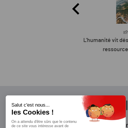
Partager
P
27 : la défiance devient
L’humanité vit déso
er parti de France ?
ressources 
QUI SOMMES-NOUS?
MENTIONS LÉGALES
NOUS CONTACTER
POLI