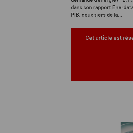
demande d'énergie (+ 2,1 %
dans son rapport Enerdata
PIB, deux tiers de la...
Cet article est ré