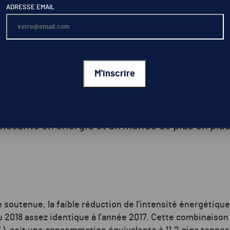
ADRESSE EMAIL
Temps de lecture : 4 min
onseil spécialisé dans l’analyse et la prospecti
er son bilan annuel pour l’année 2018. Une année
issante en énergie et un monde de plus en plu
outenue, la faible réduction de l'intensité énergétique
 2018 assez identique à l’année 2017. Cette combinaison 