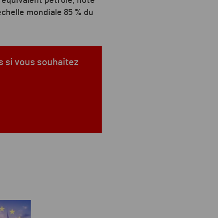
 équivalent pétrole, note
échelle mondiale 85 % du
s si vous souhaitez