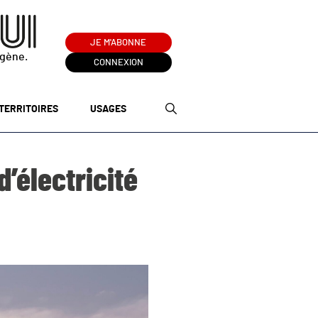
JE M'ABONNE
ogène.
CONNEXION
TERRITOIRES
USAGES
’électricité