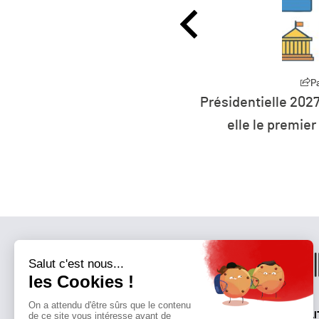
Partager
ntielle 2027 : la défiance devient
L’humanit
e le premier parti de France ?
r
QUI SOMMES-NOUS?
MENTIONS LÉGALES
NOUS CONTACTER
POLI