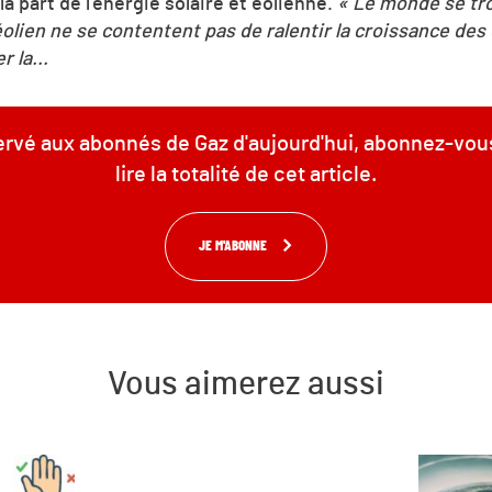
a part de l'énergie solaire et éolienne.
« Le monde se tro
l'éolien ne se contentent pas de ralentir la croissance de
 la...
servé aux abonnés de Gaz d'aujourd'hui, abonnez-vou
lire la totalité de cet article.
JE M'ABONNE
Vous aimerez aussi