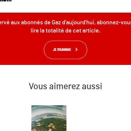
servé aux abonnés de Gaz d'aujourd'hui, abonnez-vou
lire la totalité de cet article.
JE M'ABONNE
Vous aimerez aussi