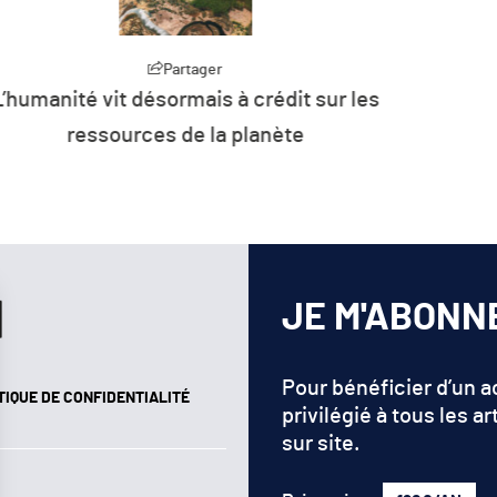
artager
Part
rmais à crédit sur les
Plus de 26 % de 
de la planète
d’énergie de l’U
renouv
JE M'ABONN
Pour bénéficier d’un 
TIQUE DE CONFIDENTIALITÉ
privilégié à tous les ar
sur site.