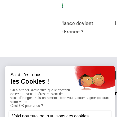
Partager
P
27 : la défiance devient
L’humanité vit déso
er parti de France ?
ressources 
QUI SOMMES-NOUS?
MENTIONS LÉGALES
NOUS CONTACTER
POLI