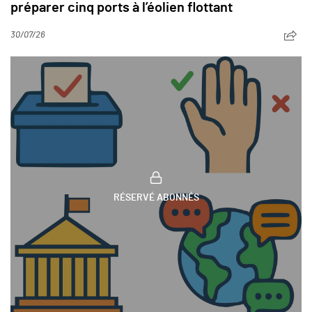
préparer cinq ports à l’éolien flottant
30/07/26
RÉSERVÉ ABONNÉS