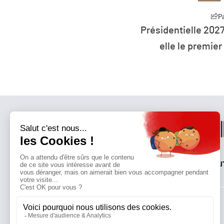
Partager
P
27 : la défiance devient
L’humanité vit déso
er parti de France ?
ressources 
QUI SOMMES-NOUS?
MENTIONS LÉGALES
NOUS CONTACTER
POLI
Suivez toutes nos actualités !