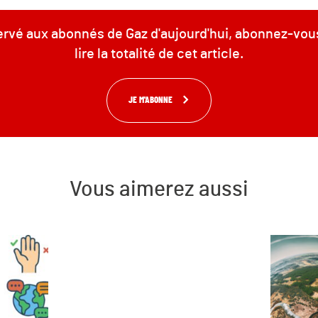
servé aux abonnés de Gaz d'aujourd'hui, abonnez-vou
lire la totalité de cet article.
JE M'ABONNE
Vous aimerez aussi