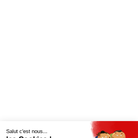
JE M'ABONNE
Pour bénéficier d’un accès privilégié à tous
les articles publiés sur site.
Prix unique
180€/AN
JE M'ABONNE