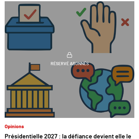
RÉSERVÉ ABONNÉS
Opinions
Présidentielle 2027 : la défiance devient elle le