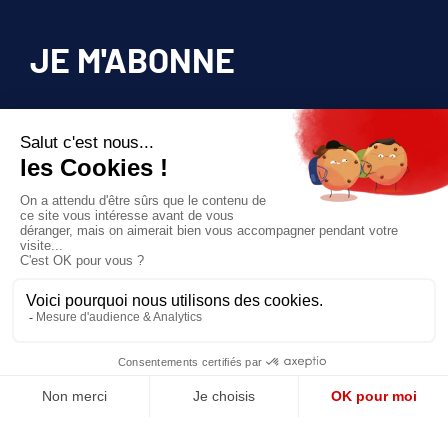
JE M'ABONNE
Pour bénéficier d’un accès privilégié à tous
les articles publiés sur site.
Prix unique
180€/AN
JE M'ABONNE