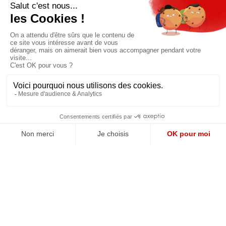
Pour bénéficier d’un accès privilégié à tous
les articles publiés sur site.
Prix unique
180€/AN
JE M'ABONNE
QUI SOMMES-NOUS?
MENTIONS LÉGALES
NOUS CONTACTER