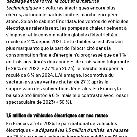
décalage entre l’offre, le coût et la maturité
technologique »
: voitures électriques encore plus
chères, autonomie parfois limitée, marché européen
atone. Selon le cabinet Enerdata, les ventes de véhicules
électriques ralentissent, les pompes à chaleur peinent à
s’imposer et la consommation globale d’électricité a
reculé de 2 % depuis 2021. Cette faiblesse est d’autant
plus marquante que la part de l’électricité dans la
consommation finale d’énergie n’a progressé que de 1 %
en trois ans. Après deux années de croissance fulgurante
(+ 28 % en 2022, + 37 % en 2023), le marché européen a
reculé de 6 % en 2024. L’Allemagne, locomotive du
secteur, a vu ses ventes chuter de 27 % après la
suppression des subventions fédérales. En France, la
baisse a été limitée à 6 %, mais elle contraste avec l’essor
spectaculaire de 2023 (+ 50 %).
1,5 million de véhicules électriques sur nos routes
En France, à l’été 2025, le parc national de véhicules
électriques «
a dépassé les 1,5 million d’unités, en hausse
de 26 % sur un an
» selon un baromètre publié par l’Avere.