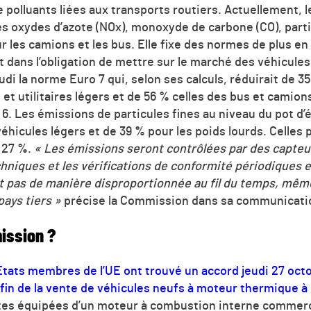
e polluants liées aux transports routiers. Actuellement, 
les oxydes d’azote (NOx), monoxyde de carbone (CO), part
les camions et les bus. Elle fixe des normes de plus en
t dans l’obligation de mettre sur le marché des véhicules
i la norme Euro 7 qui, selon ses calculs, réduirait de 3
et utilitaires légers et de 56 % celles des bus et camions
6. Les émissions de particules fines au niveau du pot d
véhicules légers et de 39 % pour les poids lourds. Celles 
e 27 %.
« Les émissions seront contrôlées par des capteu
echniques et les vérifications de conformité périodiques e
 pas de manière disproportionnée au fil du temps, même
ays tiers »
précise la Commission dans sa communicati
ission ?
États membres de l’UE ont trouvé un accord jeudi 27 octo
fin de la vente de véhicules neufs à moteur thermique à 
tes équipées d’un moteur à combustion interne commerc