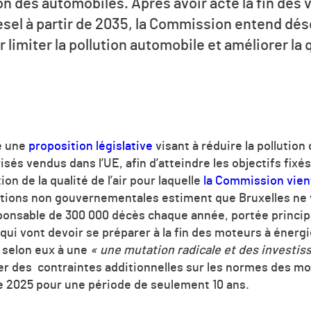
ion des automobiles. Après avoir acté la fin des
sel à partir de 2035, la Commission entend dés
imiter la pollution automobile et améliorer la qu
é une
proposition législative
visant à réduire la pollution 
és vendus dans l’UE, afin d’atteindre les objectifs fixé
ion de la qualité de l’air pour laquelle
la Commission vient
ations non gouvernementales estiment que Bruxelles ne v
responsable de 300 000 décès chaque année, portée princip
 qui vont devoir se préparer à la fin des moteurs à énerg
c selon eux à une
« une mutation radicale et des invest
er des contraintes additionnelles sur les normes des m
de 2025 pour une période de seulement 10 ans.