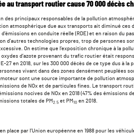
 liée au transport routier cause 70 000 décès 
’un des principaux responsables de la pollution atmosphér
llution atmosphérique due aux transports ait diminué ces 
s d’émissions en conduite réelle (RDE) et en raison du p
ation d’autres technologies propres, trop de personnes s
xcessive. On estime que l’exposition chronique à la pol
x oxydes d’azote provenant du trafic routier était respon
E-27 en 2018, sur les 300 000 décès de ce type dus à la 
ersonnes vivant dans des zones densément peuplées son
 moteur sont une source importante de pollution atmosph
missions de NOx et de particules fines. Le transport rou
émissions nocives de NOx en 2018 (47% des émissions de
émissions totales de
PM
et
PM
en 2018.
2.5
10
n place par l’Union européenne en 1988 pour les véhicules