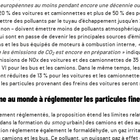
s européennes au moins pendant encore une décennie ou
20 % des voitures et camionnettes et plus de 50 % des po
ttre des polluants par le tuyau d’échappement jusqu’en 
u non – doivent émettre moins de polluants atmosphériq
ui sont en passe de devenir les principales sources d’ém
ns et les bus équipés de moteurs à combustion interne,
e les
émissions de
CO
est encore en préparation »
indiq
2
émissions de NOx des voitures et des camionnettes de 35 
 VI pour les bus et les camions. Dans le même temps, le
t réduites de 13 % pour les voitures et les camionnettes
 les particules provenant des freins des voitures seront
me au monde à réglementer les particules fin
lement réglementés, la proposition étend les limites rela
é dans la formation du
smog
urbain) des camions et des au
ion réglemente également le formaldéhyde, un gaz irritan
 camions et les bus. Ce polluant, un puissant gaz à effet