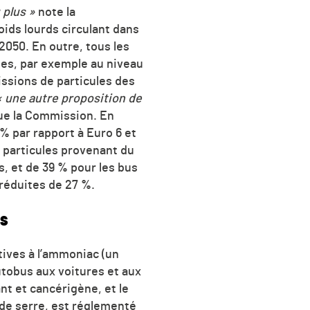
 plus »
note la
ids lourds circulant dans
2050. En outre, tous les
ues, par exemple au niveau
issions de particules des
« une autre proposition de
ue la Commission. En
% par rapport à Euro 6 et
s particules provenant du
, et de 39 % pour les bus
 réduites de 27 %.
es
tives à l’ammoniac (un
tobus aux voitures et aux
t et cancérigène, et le
 de serre, est réglementé