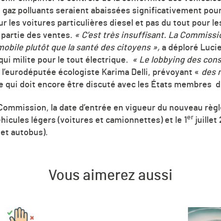
 gaz polluants seraient abaissées significativement pour
les voitures particulières diesel et pas du tout pour l
 partie des ventes.
« C’est très insuffisant. La Commissi
mobile plutôt que la santé des citoyens »,
a déploré Luci
i milite pour le tout électrique.
« Le lobbying des con
é l’eurodéputée écologiste Karima Delli, prévoyant «
des 
e qui doit encore être discuté avec les États membres de
 Commission, la date d’entrée en vigueur du nouveau règl
er
icules légers (voitures et camionnettes) et le 1
juillet
 et autobus).
Vous aimerez aussi