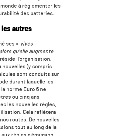
u monde à réglementer les
durabilité des batteries.
 les autres
mé ses «
vives
 alors qu’elle augmente
réside l’organisation.
u nouvelles (y compris
hicules sont conduits sur
ode durant laquelle les
 la norme Euro 6 ne
ètres ou cinq ans
ec les nouvelles règles,
lisation. Cela reflétera
 nos routes. De nouvelles
ions tout au long de la
s aux règles d’émission.