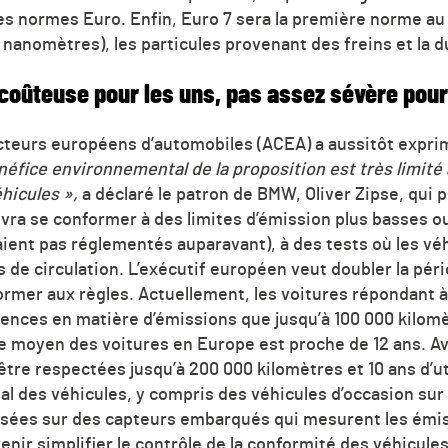
 les normes Euro. Enfin, Euro 7 sera la première norme a
10 nanomètres), les particules provenant des freins et la 
 coûteuse pour les uns, pas assez sévère pour
cteurs européens d’automobiles (ACEA) a aussitôt expri
néfice environnemental de la proposition est très limité
hicules »,
a déclaré le patron de BMW, Oliver Zipse, qui p
vra se conformer à des limites d’émission plus basses o
taient pas réglementés auparavant), à des tests où les vé
s de circulation. L’exécutif européen veut doubler la péri
ormer aux règles. Actuellement, les voitures répondant à
gences en matière d’émissions que jusqu’à 100 000 kilom
’âge moyen des voitures en Europe est proche de 12 ans. Av
être respectées jusqu’à 200 000 kilomètres et 10 ans d’uti
al des véhicules, y compris des véhicules d’occasion sur
ées sur des capteurs embarqués qui mesurent les émiss
venir simplifier le contrôle de la conformité des véhicule