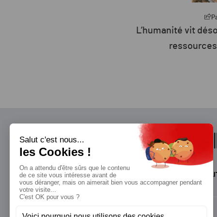
Partager
P
sormais à crédit sur les
Plus de 26 % d
s de la planète
d’énergie de l
renou
QUI SOMMES-NOUS?
MENTIONS LÉGALES
NOUS CONTACTER
POLI