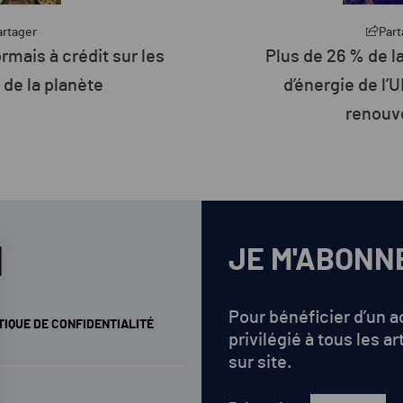
artager
Part
e la consommation
L’État engage 260 mi
’UE est d’origine
préparer cinq ports 
velable
JE M'ABONN
Pour bénéficier d’un 
TIQUE DE CONFIDENTIALITÉ
privilégié à tous les ar
sur site.