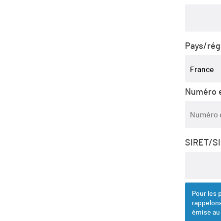
Pays/ré
France
Numéro e
SIRET/S
Pour les 
rappelons
émise au