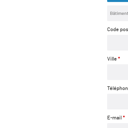
Appartem
suite,
Code pos
unité,
etc.
(facu
Ville
*
Télépho
E-mail
*