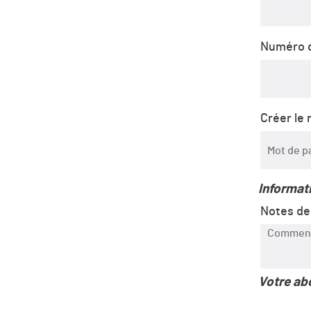
Numéro d
Créer le
Informat
Notes d
Votre a