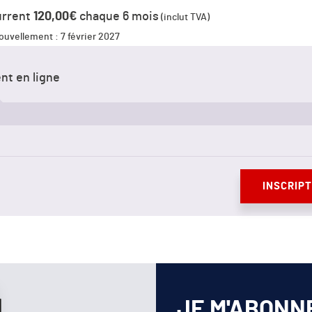
urrent
120,00
€
chaque 6 mois
(inclut
TVA)
ouvellement : 7 février 2027
nt en ligne
INSCRIPT
JE M'ABONN