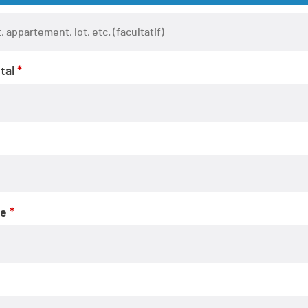
ent,
tal
*
ltatif)
ne
*