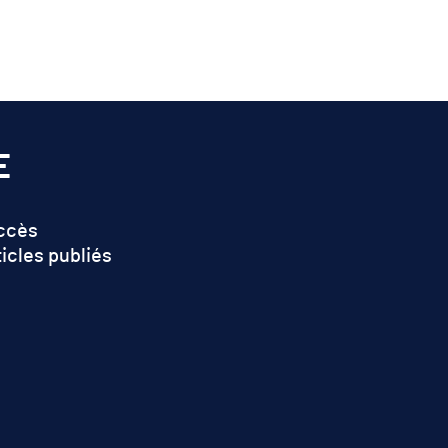
E
accès
ticles publiés