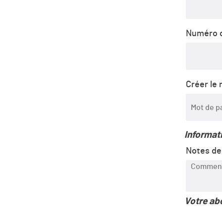
Numéro d
Créer le
Informat
Notes d
Votre a