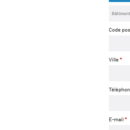
Appartem
suite,
Code pos
unité,
etc.
(facu
Ville
*
Télépho
E-mail
*