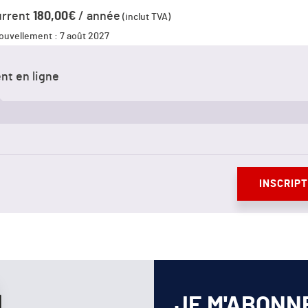
urrent
180,00
€
/ année
(inclut
TVA)
ouvellement : 7 août 2027
nt en ligne
INSCRIPT
JE M'ABONN