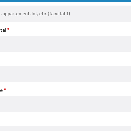
ent,
tal
*
ltatif)
ne
*