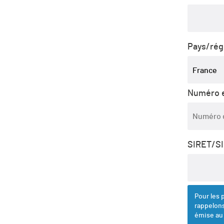
Pays/ré
France
Numéro e
SIRET/S
Pour les 
rappelons
émise au