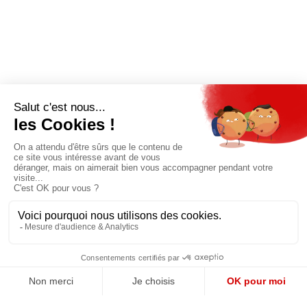
Pour bénéficier d’un accès privilégié à tous
les articles publiés sur site.
Prix unique
180€/AN
JE M'ABONNE
QUI SOMMES-NOUS?
MENTIONS LÉGALES
NOUS CONTACTER