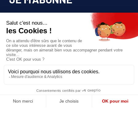
JE M'ABONNE
Pour bénéficier d’un accès privilégié à tous
les articles publiés sur site.
Prix unique
180€/AN
JE M'ABONNE
QUI SOMMES-NOUS?