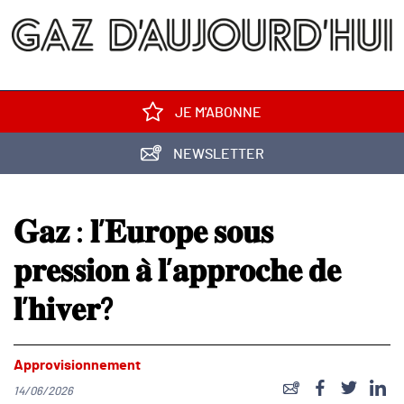
JE M'ABONNE
NEWSLETTER
𝐆𝐚𝐳 : 𝐥’𝐄𝐮𝐫𝐨𝐩𝐞 𝐬𝐨𝐮𝐬
𝐩𝐫𝐞𝐬𝐬𝐢𝐨𝐧 𝐚̀ 𝐥’𝐚𝐩𝐩𝐫𝐨𝐜𝐡𝐞 𝐝𝐞
𝐥’𝐡𝐢𝐯𝐞𝐫?
Approvisionnement
14/06/2026