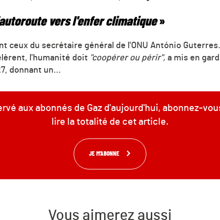
utoroute vers l'enfer climatique
»
sont ceux du secrétaire général de l'ONU António Guterre
élèrent, l'humanité doit
"coopérer ou périr",
a mis en gard
27, donnant un...
servé aux abonnés de Gaz d'aujourd'hui, abonnez-vou
lire la totalité de cet article.
JE M'ABONNE
Vous aimerez aussi