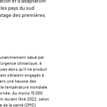
ation et d’adaptation
les pays du sud
yptage des premières
é unanimement salué par
l’urgence climatique, à
ues alors qu’il ne produit
tats s’étaient engagés à
 vers une hausse des
ù la température mondiale
ernée. Au moins 15 000
t durant l'été 2022, selon
e de la santé (OMS).