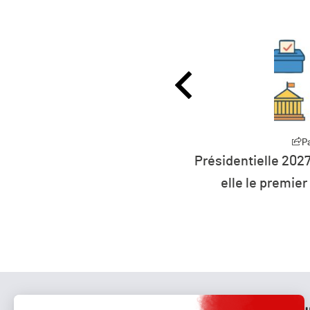
P
Présidentielle 2027
Partager
0 millions d’euros pour
elle le premier
rts à l’éolien flottant