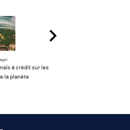
ager
ais à crédit sur les
Partag
Plus de 26 % de l
e la planète
d’énergie de l’UE 
renouvel