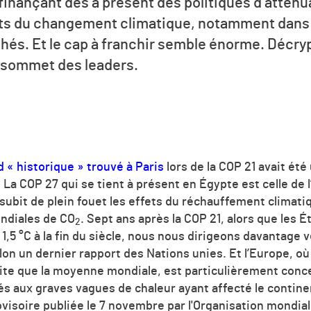
 finançant dès à présent des politiques d’atténu
cts du changement climatique, notamment dans 
hés. Et le cap à franchir semble énorme. Décr
 sommet des leaders.
d « historique » trouvé à Paris
lors de la COP 21 avait ét
 La COP 27 qui se tient à présent en Égypte est celle de 
 subit de plein fouet les effets du réchauffement climatiq
ndiales de
CO
. Sept ans après la COP 21, alors que les É
2
 1,5 °C à la fin du siècle, nous nous dirigeons davantage
lon un dernier rapport des Nations unies. Et l’Europe, o
ite que la moyenne mondiale, est particulièrement conc
s aux graves vagues de chaleur ayant affecté le continen
isoire publiée le 7 novembre par l'Organisation mondial