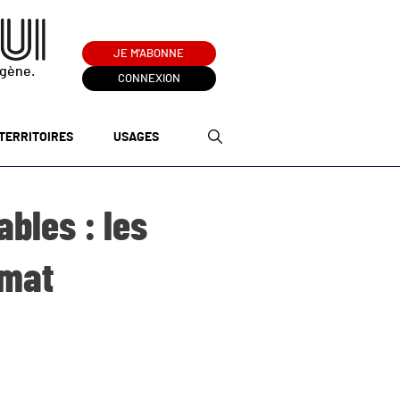
JE M'ABONNE
ogène.
CONNEXION
TERRITOIRES
USAGES
bles : les
imat