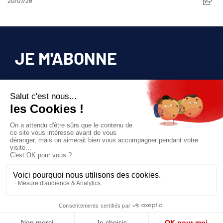
20/07/26
JE M'ABONNE
Pour bénéficier d’un accès privilégié à tous
les articles publiés sur site.
Prix unique
180€/AN
JE M'ABONNE