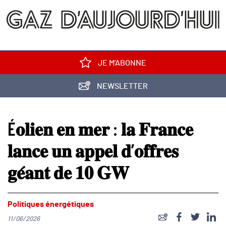
JE M'ABONNE
NEWSLETTER
É𝐨𝐥𝐢𝐞𝐧 𝐞𝐧 𝐦𝐞𝐫 : 𝐥𝐚 𝐅𝐫𝐚𝐧𝐜𝐞
𝐥𝐚𝐧𝐜𝐞 𝐮𝐧 𝐚𝐩𝐩𝐞𝐥 𝐝’𝐨𝐟𝐟𝐫𝐞𝐬
𝐠𝐞́𝐚𝐧𝐭 𝐝𝐞 𝟏𝟎 𝐆𝐖
Politiques énergétiques
11/06/2026