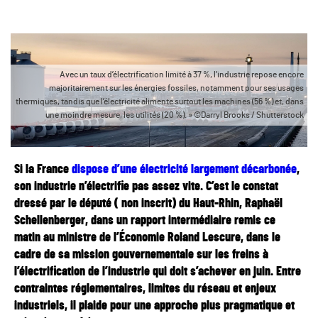
Avec un taux d’électrification limité à 37 %, l’industrie repose encore
majoritairement sur les énergies fossiles, notamment pour ses usages
thermiques, tandis que l’électricité alimente surtout les machines (56 %) et, dans
une moindre mesure, les utilités (20 %). » ©Darryl Brooks / Shutterstock
Si la France
dispose d’une électricité largement décarbonée
,
son industrie n’électrifie pas assez vite. C’est le constat
dressé par le député ( non inscrit) du Haut-Rhin, Raphaël
Schellenberger, dans un rapport intermédiaire remis ce
matin au ministre de l’Économie Roland Lescure, dans le
cadre de sa mission gouvernementale sur les freins à
l’électrification de l’industrie qui doit s’achever en juin. Entre
contraintes réglementaires, limites du réseau et enjeux
industriels, il plaide pour une approche plus pragmatique et