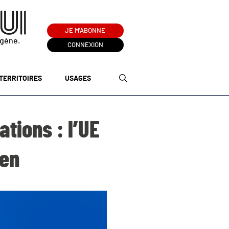
JE M'ABONNE
ogène.
CONNEXION
TERRITOIRES
USAGES
tions : l’UE
éen