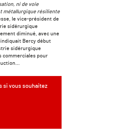
sation, ni de voie
t métallurgique résiliente
esse, le vice-président de
rie sidérurgique
gèrement diminué, avec une
s indiquait Bercy début
trie sidérurgique
es commerciales pour
uction...
s si vous souhaitez