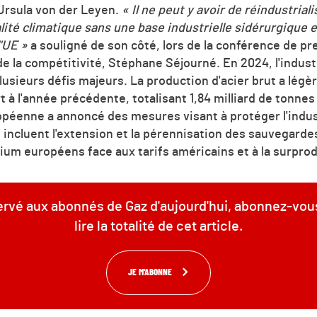
rsula von der Leyen.
« Il ne peut y avoir de réindustriali
ité climatique sans une base industrielle sidérurgique e
l'UE »
a souligné de son côté, lors de la conférence de pr
e la compétitivité, Stéphane Séjourné. En 2024, l'indust
lusieurs défis majeurs. La production d'acier brut a lé
t à l'année précédente, totalisant 1,84 milliard de tonne
péenne a annoncé des mesures visant à protéger l'indus
ncluent l'extension et la pérennisation des sauvegard
inium européens face aux tarifs américains et à la surprod
servé aux abonnés de Gaz d'aujourd'hui, abonnez-vou
lire la totalité de cet article.
JE M'ABONNE