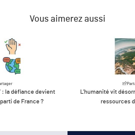
Vous aimerez aussi
Partager
nce devient
L’humanité vit désormais à crédi
ance ?
ressources de la planèt