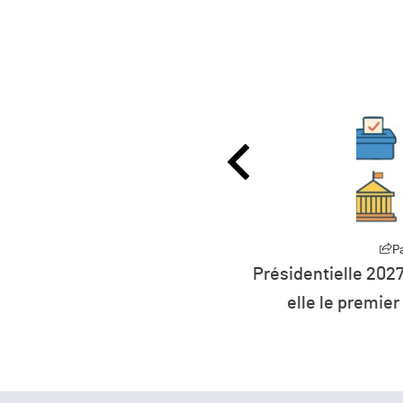
Partager
d’euros pour
Présidentielle 2027 : la défia
en flottant
elle le premier parti de Fr