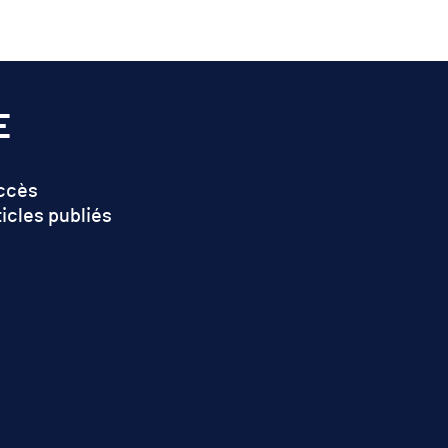
E
accès
ticles publiés