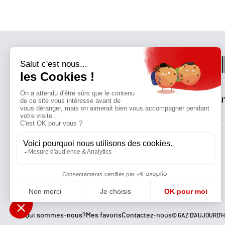
QUI SOMMES-NOUS?
MENTIONS LÉGALES
NOUS CONTACTER
POLI
Suivez toutes nos actualités !
NEWSLETTER
Qui sommes-nous?
Mes favoris
Contactez-nous
© GAZ D’AUJOURD'H