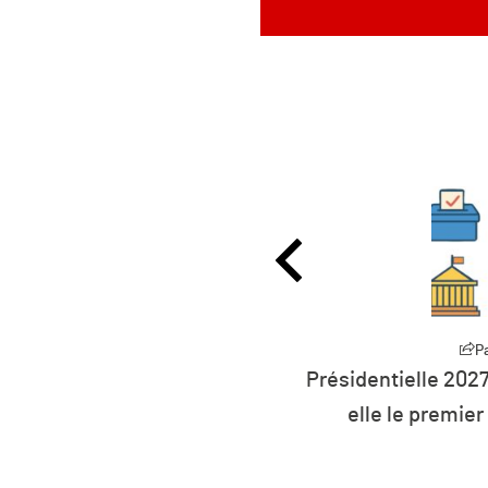
Partager
P
27 : la défiance devient
L’humanité vit déso
er parti de France ?
ressources 