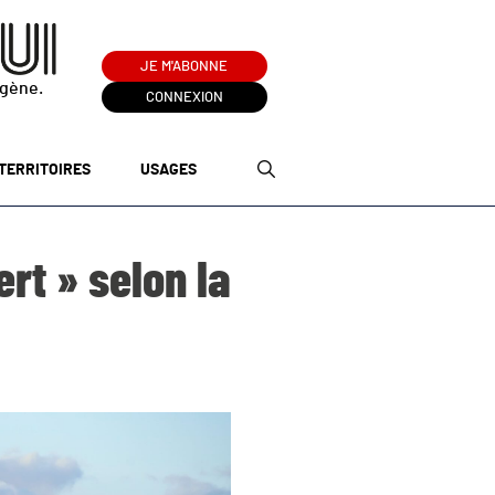
JE M'ABONNE
ogène.
CONNEXION
TERRITOIRES
USAGES
rt » selon la