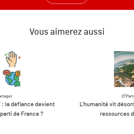
Vous aimerez aussi
artager
rmais à crédit sur les
Part
Plus de 26 % de 
de la planète
d’énergie de l’U
renouv