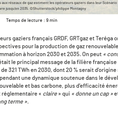
aux réseaux de gaz estiment les opérateurs gaziers dans leur Scénario
ivre jusqu'en 2035. ©Shutterstock/philippe Montagny
Temps de lecture : 9 min
eurs gaziers français GRDF, GRTgaz et Teréga on
ectives pour la production de gaz renouvelable
mation à horizon 2030 et 2035. On peut
« con
 était le principal message de la filière française
e 321 TWh en 2030, dont 20 % serait d’origine
cependant une dynamique soutenue dans le déve
ouvelable et bas carbone, plus d’efficacité éne
et réglementaire «
claire
» qui
« donne un cap »
e
ng terme ».