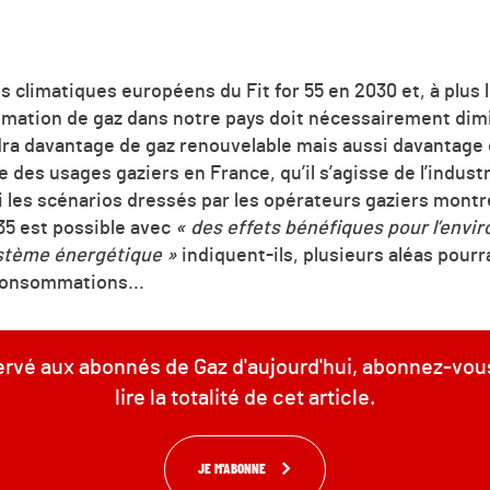
fs climatiques européens du Fit for 55 en 2030 et, à plus 
mation de gaz dans notre pays doit nécessairement dimin
audra davantage de gaz renouvelable mais aussi davantage 
 des usages gaziers en France, qu’il s’agisse de l’industr
si les scénarios dressés par les opérateurs gaziers montr
35 est possible avec
« des effets bénéfiques pour l’envi
système énergétique »
indiquent-ils, plusieurs aléas pour
 consommations...
servé aux abonnés de Gaz d'aujourd'hui, abonnez-vou
lire la totalité de cet article.
JE M'ABONNE