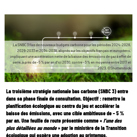
La SNBC 3 fixe de nouveaux budgets carbone pour les périodes 2024-2028,
2029-2033 et 2034-2038, alignés sur les objectifs français et européens,
impliquant une accélération nette de la baisse des émissions de gaz à effet de
serre, à près de –5 % par an d’ici 2030, contre –3 % en moyenne entre 2017 et
2023. ©Shutterstock
La troisième stratégie nationale bas carbone (SNBC 3) entre
dans sa phase finale de consultation. Objectif : remettre la
planification écologique au centre du jeu et accélérer la
baisse des émissions, avec une cible ambitieuse de – 5 %
par an
. Une feuille de route présentée comme «
l’une des
plus détaillées au monde
» par le ministère de la Transition
écologique qui espère une adoption au printemps
.