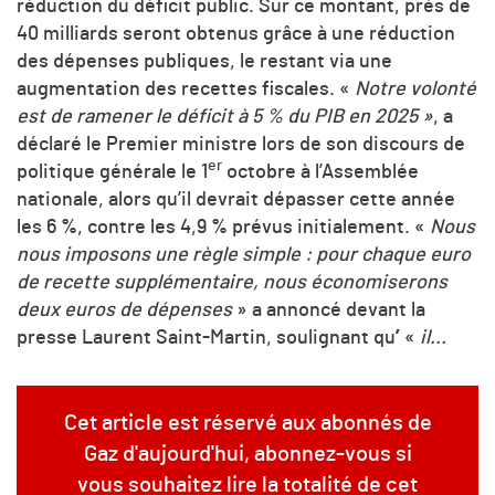
réduction du déficit public. Sur ce montant, près de
40 milliards seront obtenus grâce à une réduction
des dépenses publiques, le restant via une
augmentation des recettes fiscales. «
Notre volonté
est de ramener le déficit à 5 % du PIB en 2025 »
, a
déclaré le Premier ministre lors de son discours de
er
politique générale le 1
octobre à l’Assemblée
nationale, alors qu’il devrait dépasser cette année
les 6 %, contre les 4,9 % prévus initialement. «
Nous
nous imposons une règle simple : pour chaque euro
de recette supplémentaire, nous économiserons
deux euros de dépenses
» a annoncé devant la
presse Laurent Saint-Martin, soulignant qu
’
«
i
l...
Cet article est réservé aux abonnés de
Gaz d'aujourd'hui, abonnez-vous si
vous souhaitez lire la totalité de cet