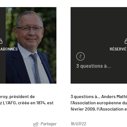
 ABONNÉS
RÉSERVÉ
3 questions à...
eroy, président de
3 questions à... Anders Math
 L\'AFG, créée en 1874, est
l’Association européenne du
février 2009, l\'Associatio
Partager
16/07/22