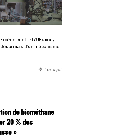
ie mène contre l\'Ukraine,
e désormais d’un mécanisme
Partager
uction de biométhane
er 20 % des
usse »