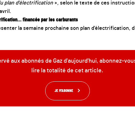
 plan d'électrification
», selon le texte de ces instructio
avril.
rification… financée par les carburants
enter la semaine prochaine son plan d'électrification, de
servé aux abonnés de Gaz d'aujourd'hui, abonnez-vou
lire la totalité de cet article.
JE M'ABONNE