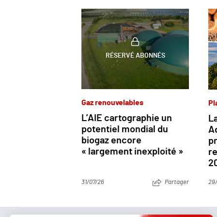
RÉSERVÉ ABONNÉS
Gaz renouvelables
Pl
L’AIE cartographie un
La
potentiel mondial du
Aq
biogaz encore
p
« largement inexploité »
re
2
31/07/26
Partager
29