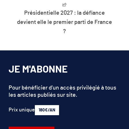
identielle 2027 : la défiance
L’humanité
 elle le premier parti de France
les r
?
JE M'ABONNE
Pour bénéficier d’un accès privilégié à tous
les articles publiés sur site.
Prix unique
180€/AN