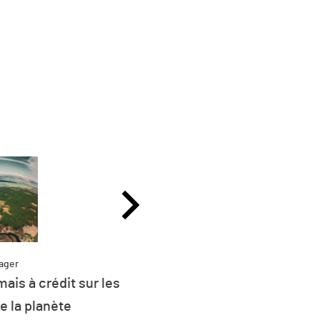
ager
ais à crédit sur les
Partag
Plus de 26 % de l
e la planète