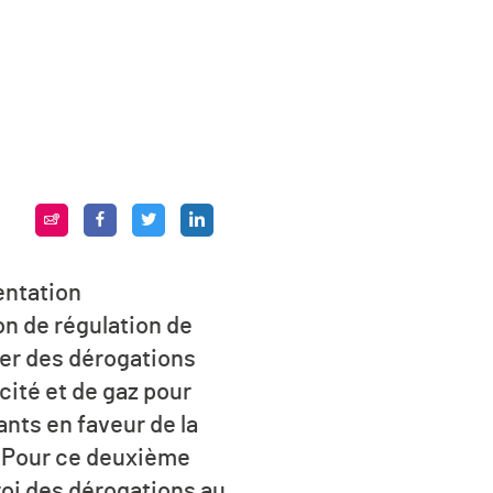
mentation
n de régulation de
rder des dérogations
cité et de gaz pour
nts en faveur de la
s. Pour ce deuxième
roi des dérogations au