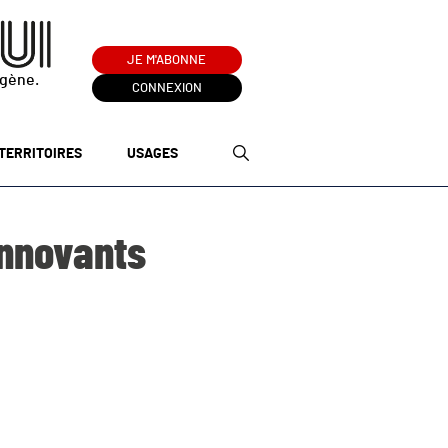
JE M'ABONNE
ogène.
CONNEXION
TERRITOIRES
USAGES
innovants