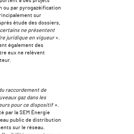
ortent à des projets
on ou par pyrogazéification
rincipalement sur
Après étude des dossiers,
certains ne présentent
re juridique en vigueur
».
èvent également des
tre eux ne relèvent
teur.
on du raccordement de
ouveaux gaz dans les
urs pour ce dispositif ».
té par la SEM Énergie
seau public de distribution
ents sur le réseau.