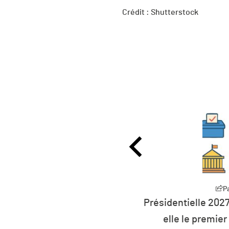
Crédit : Shutterstock
Partager
P
0 millions d’euros pour
Présidentielle 2027
rts à l’éolien flottant
elle le premier