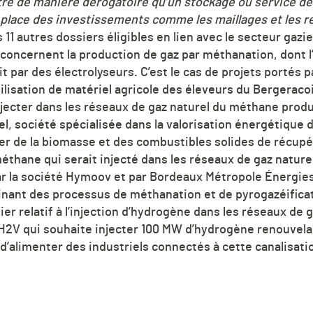
tre de manière dérogatoire qu’un stockage ou service de 
 et place des investissements comme les maillages et les 
 11 autres dossiers éligibles en lien avec le secteur gazier
 concernent la production de gaz par méthanation, dont 
t par des électrolyseurs
.
C’est le cas de projets portés p
tilisation de matériel agricole des éleveurs du Bergeracoi
injecter dans les réseaux de gaz naturel du méthane prod
l, société spécialisée dans la valorisation énergétique
ser de la biomasse et des combustibles solides de récupé
éthane qui serait injecté dans les réseaux de gaz nature
 la société Hymoov et par Bordeaux Métropole Énergies, 
nant des processus de méthanation et de pyrogazéificat
sier relatif à l’injection d’hydrogène dans les réseaux de
 H2V qui souhaite injecter 100 MW d’hydrogène renouvela
 d’alimenter des industriels connectés à cette canalisat