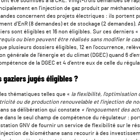
nt été soumises à la CRE. Vingt-trois demandes se rapp
rincipalement en l’injection de gaz produit par méthanati
ndes concernent des projets électriques : ils portent p
ement d’EnR (8 demandes) et de stockage (2 demandes). 
ers sont éligibles et 16 non éligibles. Sur ces derniers «
requis ou bien peuvent être réalisés sans modifier le cad
ue plusieurs dossiers éligibles, 12 en l’occurrence, rel
n générale de l’énergie et du climat (DGEC) quand 6 d’en
ompétence de la DGEC et 4 d’entre eux de celle du régula
s gaziers jugés éligibles ?
des thématiques telles que «
la flexibilité, l’optimisati
tricité ou de production renouvelable et l’injection de n
dans sa délibération qui constate
« l’engouement des acte
tre dans le seul champ de compétence du régulateur : por
station GNV de fournir un service de flexibilité sur le ré
’injection de biométhane sans recourir à des investissem