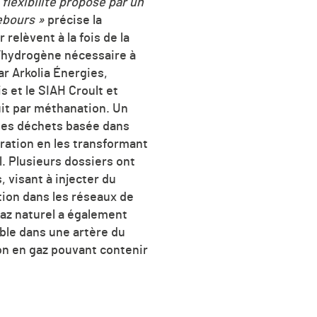
flexibilité proposé par un
rebours »
précise la
 relèvent à la fois de la
l’hydrogène nécessaire à
ar Arkolia Énergies,
s et le SIAH Croult et
uit par méthanation. Un
 des déchets basée dans
ration en les transformant
l. Plusieurs dossiers ont
visant à injecter du
ion dans les réseaux de
 gaz naturel a également
ble dans une artère du
ion en gaz pouvant contenir