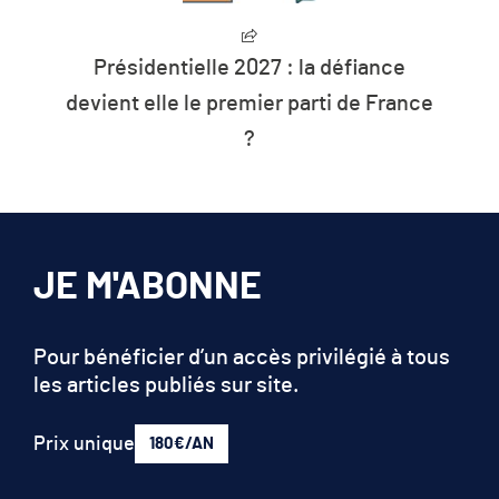
identielle 2027 : la défiance
L’humanité
 elle le premier parti de France
les r
?
JE M'ABONNE
Pour bénéficier d’un accès privilégié à tous
les articles publiés sur site.
Prix unique
180€/AN