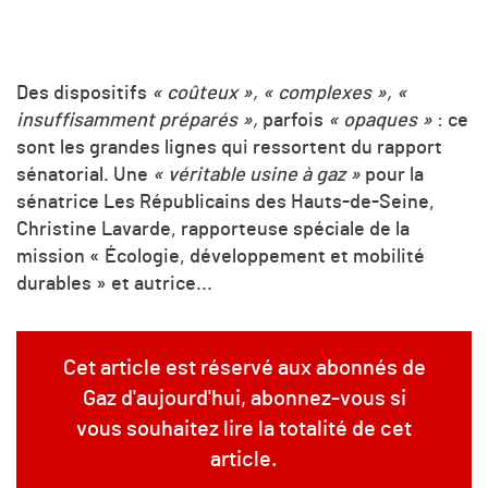
Des dispositifs
« coûteux »,
« complexes »,
«
insuffisamment préparés »,
parfois
« opaques »
: ce
sont les grandes lignes qui ressortent du rapport
sénatorial. Une
« véritable usine à gaz »
pour la
sénatrice Les Républicains des Hauts-de-Seine,
Christine Lavarde, rapporteuse spéciale de la
mission « Écologie, développement et mobilité
durables » et autrice...
Cet article est réservé aux abonnés de
Gaz d'aujourd'hui, abonnez-vous si
vous souhaitez lire la totalité de cet
article.