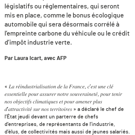
législatifs ou réglementaires, qui seront
mis en place, comme le bonus écologique
automobile qui sera désormais corrélé à
l’empreinte carbone du véhicule ou le crédit
d’impôt industrie verte.
Par Laura Icart, avec AFP
« 𝐿𝑎 𝑟𝑒́𝑖𝑛𝑑𝑢𝑠𝑡𝑟𝑖𝑎𝑙𝑖𝑠𝑎𝑡𝑖𝑜𝑛 𝑑𝑒 𝑙𝑎 𝐹𝑟𝑎𝑛𝑐𝑒, 𝑐’𝑒𝑠𝑡 𝑢𝑛𝑒 𝑐𝑙𝑒́
𝑒𝑠𝑠𝑒𝑛𝑡𝑖𝑒𝑙𝑙𝑒 𝑝𝑜𝑢𝑟 𝑎𝑠𝑠𝑢𝑟𝑒𝑟 𝑛𝑜𝑡𝑟𝑒 𝑠𝑜𝑢𝑣𝑒𝑟𝑎𝑖𝑛𝑒𝑡𝑒́, 𝑝𝑜𝑢𝑟 𝑡𝑒𝑛𝑖𝑟
𝑛𝑜𝑠 𝑜𝑏𝑗𝑒𝑐𝑡𝑖𝑓𝑠 𝑐𝑙𝑖𝑚𝑎𝑡𝑖𝑞𝑢𝑒𝑠 𝑒𝑡 𝑝𝑜𝑢𝑟 𝑎𝑚𝑒𝑛𝑒𝑟 𝑝𝑙𝑢𝑠
𝑑’𝑎𝑡𝑡𝑟𝑎𝑐𝑡𝑖𝑣𝑖𝑡𝑒́ 𝑠𝑢𝑟 𝑛𝑜𝑠 𝑡𝑒𝑟𝑟𝑖𝑡𝑜𝑖𝑟𝑒𝑠 » a déclaré le chef de
l’État jeudi devant un parterre de chefs
d’entreprises, de représentants de l’industrie,
d’élus, de collectivités mais aussi de jeunes salariés.