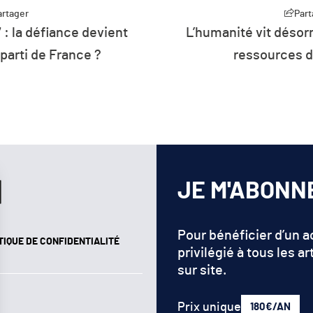
Partager
sormais à crédit sur les
P
Plus de 26 % d
s de la planète
d’énergie de l
renou
JE M'ABONN
Pour bénéficier d’un 
TIQUE DE CONFIDENTIALITÉ
privilégié à tous les ar
sur site.
Prix unique
180€/AN