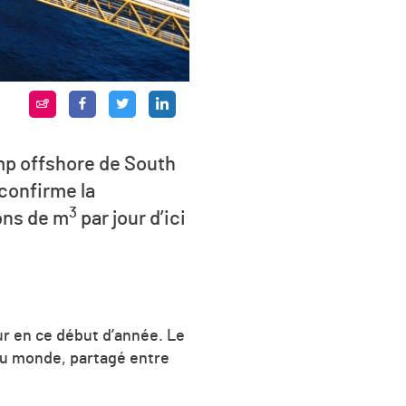
mp offshore de South
 confirme la
3
ions de
m
par jour d’ici
ur en ce début d’année. Le
 au monde, partagé entre