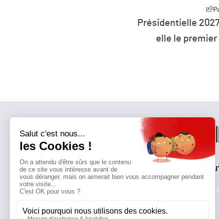
Partager
027 : la défiance devient
L’humanité vit dé
ier parti de France ?
ressource
QUI SOMMES-NOUS?
MENTIONS LÉGALES
NOUS CONTACTER
POLI
Suivez toutes nos actualités !