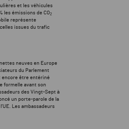
ulières et les véhicules
00 % les émissions de CO
2
obile représente
celles issues du trafic
nnettes neuves en Europe
ociateurs du Parlement
t encore être entériné
pe formelle avant son
assadeurs des Vingt-Sept à
ncé un porte-parole de la
e l’UE. Les ambassadeurs