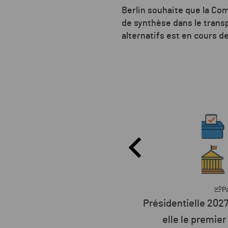
Berlin souhaite que la Co
de synthèse dans le transp
alternatifs est en cours d
Partager
P
27 : la défiance devient
L’humanité vit déso
er parti de France ?
ressources 