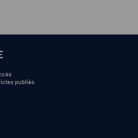
elable
E
accès
ticles publiés