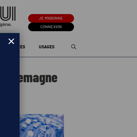
JE M'ABONNE
ogène.
CONNEXION
TERRITOIRES
USAGES
 l’Allemagne
s