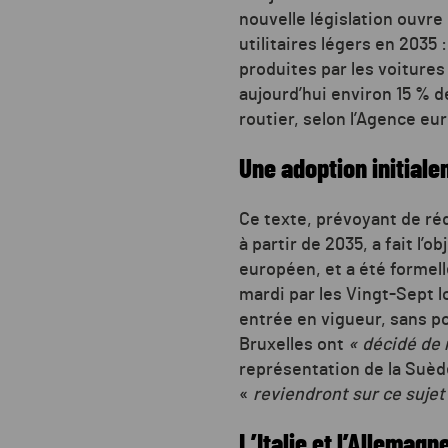
nouvelle législation ouvre 
utilitaires légers en 2035 
produites par les voiture
aujourd’hui environ 15 % 
routier, selon l’Agence e
Une adoption initial
Ce texte, prévoyant de ré
à partir de 2035, a fait l
européen, et a été formel
mardi par les Vingt-Sept l
entrée en vigueur, sans p
Bruxelles ont
« décidé de 
représentation de la Suèd
«
reviendront sur ce suje
L’Italie et l’Allemag