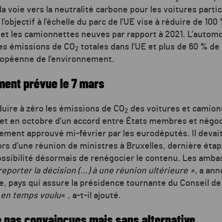
la voie vers la neutralité carbone pour les voitures partic
: l’objectif à l’échelle du parc de l’UE vise à réduire de 1
s et les camionnettes neuves par rapport à 2021. L’autom
des émissions de CO
totales dans l’UE et plus de 60 % de 
2
uropéenne de l’environnement.
ement prévue le 7 mars
duire à zéro les émissions de CO
des voitures et camio
2
’objet en octobre d’un accord entre États membres et nég
lement approuvé mi-février par les eurodéputés. Il devai
ors d’une réunion de ministres à Bruxelles, dernière éta
ossibilité désormais de renégocier le contenu. Les amb
reporter la décision (…) à une réunion ultérieure »,
a anno
e, pays qui assure la présidence tournante du Conseil d
t en temps voulu
« , a-t-il ajouté.
ne pas convaincues mais sans alternative