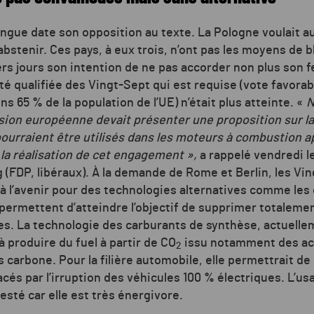
longue date son opposition au texte. La Pologne voulait 
’abstenir. Ces pays, à eux trois, n’ont pas les moyens de 
ers jours son intention de ne pas accorder non plus son f
ité qualifiée des Vingt-Sept qui est requise (vote favora
s 65 % de la population de l’UE) n’était plus atteinte. «
N
ion européenne devait présenter une proposition sur la
ourraient être utilisés dans les moteurs à combustion ap
la réalisation de cet engagement »,
a rappelé vendredi l
 (FDP, libéraux). À la demande de Rome et Berlin, les Vi
 à l’avenir pour des technologies alternatives comme le
i permettent d’atteindre l’objectif de supprimer totaleme
les. La technologie des carburants de synthèse, actuell
 produire du fuel à partir de CO
issu notamment des acti
2
bas carbone. Pour la filière automobile, elle permettrait de
s par l’irruption des véhicules 100 % électriques. L’us
esté car elle est très énergivore.