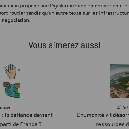
mmission propose une législation supplémentaire pour e
ort routier tandis qu’un autre texte sur les infrastruct
e négociation.
Vous aimerez aussi
artager
Part
rmais à crédit sur les
Plus de 26 % de 
de la planète
d’énergie de l’U