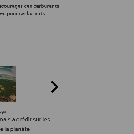
ncourager ces carburants
ures pour carburants
ager
Partag
la consommation
L’État engage 260 mill
E est d’origine
préparer cinq ports à 