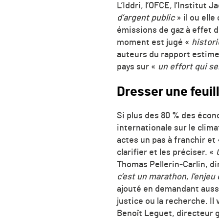
L’Iddri, l’OFCE, l’Institu
d’argent public
» il ou ell
émissions
de gaz à effet d
moment est jugé «
histor
auteurs du rapport estime
pays sur «
un effort qui s
Dresser une feuil
Si plus des 80 % des écon
internationale sur le clima
actes un pas à franchir et
clarifier et les préciser. «
Thomas Pellerin-Carlin, di
c’est un marathon, l’enjeu 
ajouté en
demandant aussi 
justice ou la recherche. Il
Benoît Leguet, directeur g