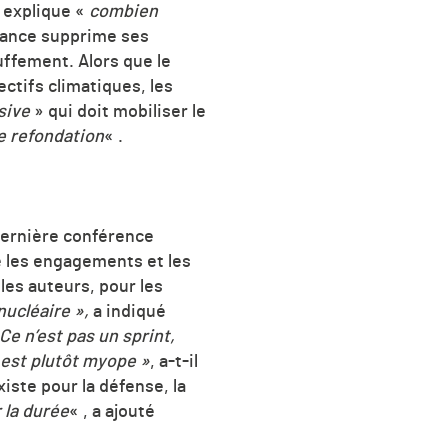
) explique «
combien
France supprime ses
ffement. Alors que le
ctifs climatiques, les
sive
» qui doit mobiliser le
ne refondation
« .
dernière conférence
tre les engagements et les
les auteurs, pour les
nucléaire »,
a indiqué
Ce n’est pas un sprint,
 est plutôt myope »
, a-t-il
iste pour la défense, la
 la durée
« , a ajouté