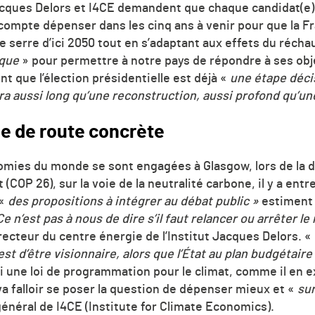
t Jacques Delors et I4CE demandent que chaque candidat(e
e compte dépenser dans les cinq ans à venir pour que la 
e serre d’ici 2050 tout en s’adaptant aux effets du
réchau
ique
» pour permettre à notre pays de répondre à ses obje
nt q
ue l’élection présidentielle est déjà «
une étape déci
era aussi long qu’une reconstruction, aussi profond qu’u
le de route concrète
omies du monde se sont engagées à Glasgow, lors de la 
t (COP 26), sur la voie de la neutralité carbone, il y a en
 «
des propositions à intégrer au débat public »
estiment 
Ce n’est pas à nous de dire s’il faut relancer ou arrêter le 
recteur du centre énergie de l’Institut Jacques Delors.
«
est d’être visionnaire, al
ors que l’État au plan budgétaire
une loi de programmation pour le climat, comme il en ex
 va falloir se poser la question de dépenser mieux et «
sur
énéral de I4CE (Institute for Climate Economics).