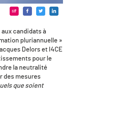
aux candidats à
mation pluriannuelle »
 Jacques Delors et I4CE
stissements pour le
ndre la neutralité
ur des mesures
uels que soient