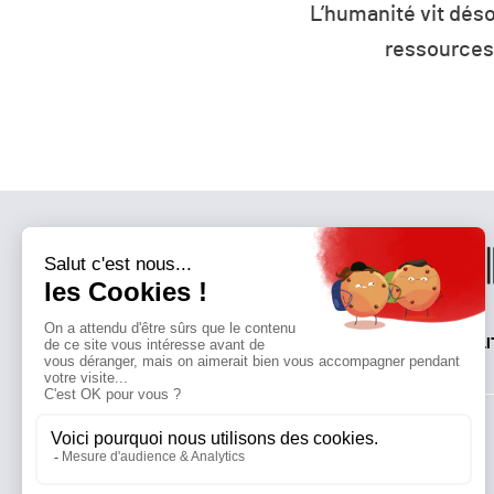
27 : la défiance devient
L’humanité vit déso
er parti de France ?
ressources 
QUI SOMMES-NOUS?
MENTIONS LÉGALES
NOUS CONTACTER
POLI
Suivez toutes nos actualités !