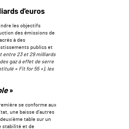
liards d’euros
indre les objectifs
uction des émissions de
sacrés à des
estissements publics et
t entre 23 et 29 milliards
 des gaz à effet de serre
titulé « Fit for 55 »), les
ble
»
première se conforme aux
État, une baisse d’autres
deuxième table sur un
stabilité et de