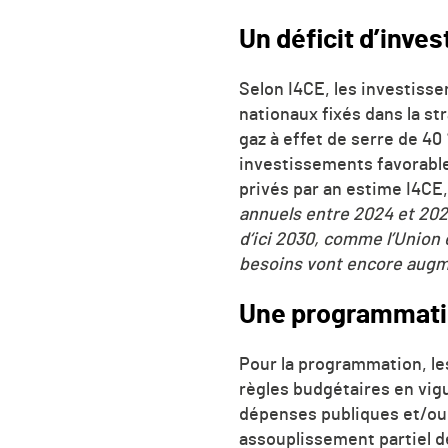
Un déficit d’inve
Selon I4CE, les investisse
nationaux fixés dans la st
gaz à effet de se
rre de 40
investissements favorables
privés par an estime I4CE
annuels entre 2024 et 20
d
‘ici 2030, comme l’Union 
besoins vont encore aug
Une programmati
Pour la programmation, le
règles budgétaires en vig
dépenses
publiques et/ou
assouplissement partiel de