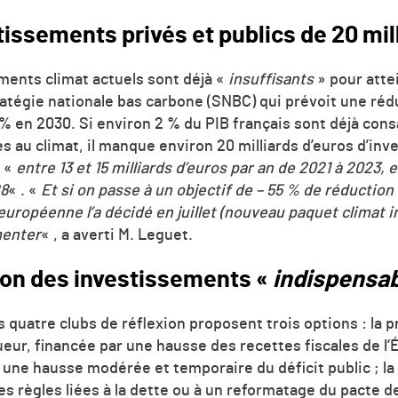
stissements privés et publics de 20 mil
ments climat actuels sont déjà «
insuffisants
»
pour atte
ratégie nationale
bas carbone (SNBC) qui prévoit une réd
 % en 2030. Si environ 2 % du PIB français sont déjà con
 au climat, i
l manque environ 20 milliards d’euros d’inv
, «
entre 13 et 15 milliards d’euros par an de 2021 à 2023, e
28
« .
«
Et si on passe à un objectif de – 55 % de réduction
européenne l’a décidé en juillet (nouveau paquet cl
imat in
menter
« , a
averti M. Leguet.
on des investissements «
indispensa
s quatre clubs de réflexion proposent trois
options : la 
ueur, financée
par une hausse des recettes fiscales de l’
 une hausse modérée et temporaire du déficit public ; la
s règles liées à la dette ou à
un reformatage du pacte de 