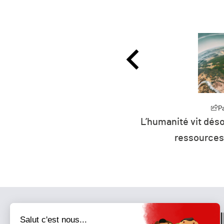
Partager
P
27 : la défiance devient
L’humanité vit déso
er parti de France ?
ressources 