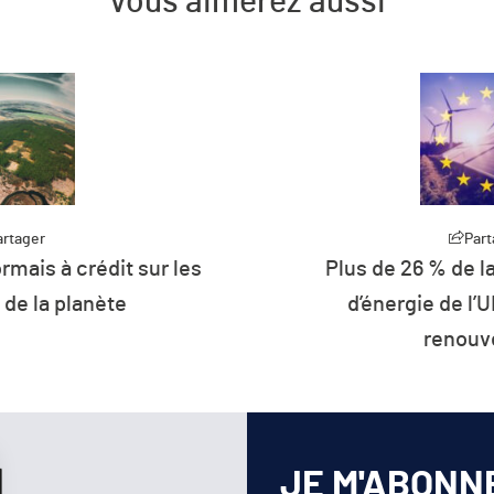
Vous aimerez aussi
artager
Part
rmais à crédit sur les
Plus de 26 % de 
de la planète
d’énergie de l’U
renouv
JE M'ABONN