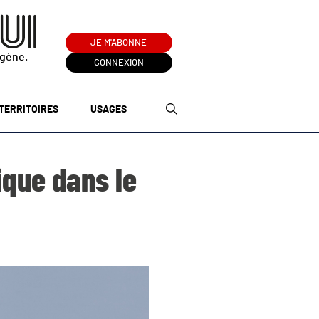
JE M'ABONNE
ogène.
CONNEXION
TERRITOIRES
USAGES
ique dans le