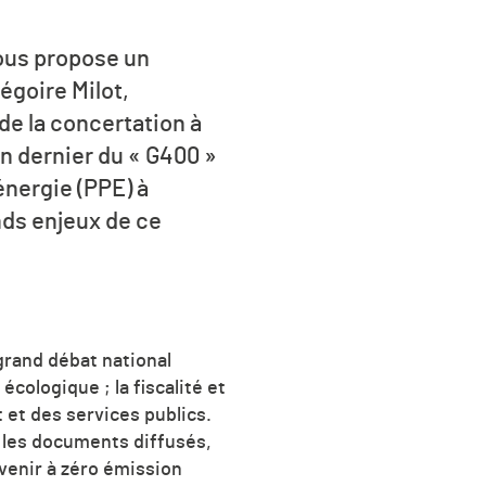
us propose un
égoire Milot,
 de la concertation à
in dernier du « G400 »
énergie (PPE) à
nds enjeux de ce
 grand débat national
cologique ; la fiscalité et
t et des services publics.
t les documents diffusés,
venir à zéro émission