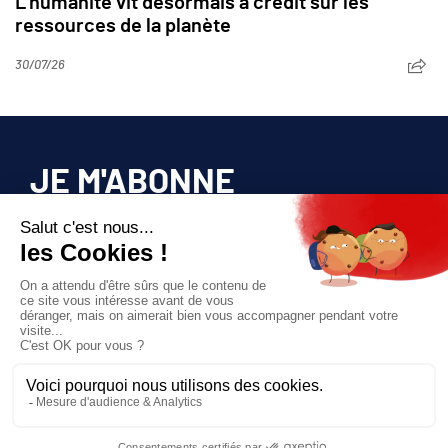
L’humanité vit désormais à crédit sur les
ressources de la planète
30/07/26
JE M'ABONNE
Pour bénéficier d’un accès privilégié à tous
les articles publiés sur site.
Prix unique
180€/AN
JE M'ABONNE