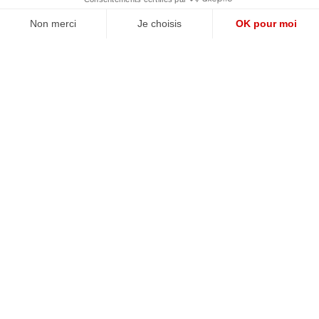
QUI SOMMES-NOUS?
MENTIONS LÉGALES
NOUS CONTACTER
POLITIQUE DE CONFIDENTIALITÉ
Suivez toutes nos actualités !
NEWSLETTER