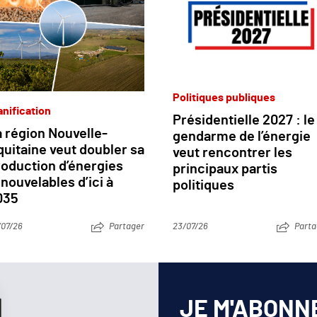
Politiques publiques
anification
Présidentielle 2027 : le
 région Nouvelle-
gendarme de l’énergie
uitaine veut doubler sa
veut rencontrer les
roduction d’énergies
principaux partis
nouvelables d’ici à
politiques
035
/07/26
Partager
23/07/26
Parta
JE M'ABONN