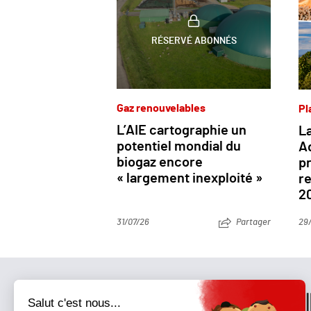
RÉSERVÉ ABONNÉS
Gaz renouvelables
Pl
L’AIE cartographie un
La
potentiel mondial du
Aq
biogaz encore
p
« largement inexploité »
re
2
31/07/26
Partager
29