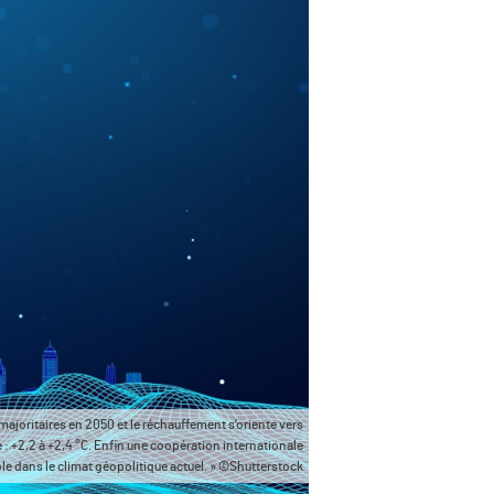
majoritaires en 2050 et le réchauffement s’oriente vers
: +2,2 à +2,4 °C. Enfin une coopération internationale
ble dans le climat géopolitique actuel. » ©Shutterstock