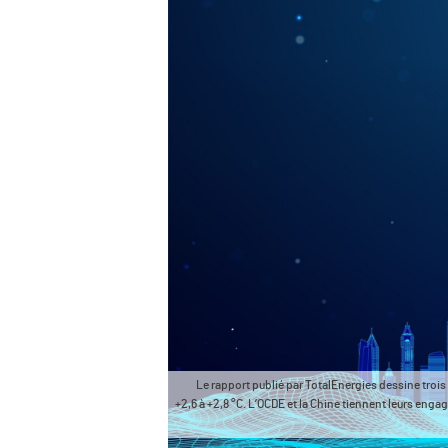
Le rapport publié par TotalEnergies dessine trois 
+2,6 à +2,8 °C. L’OCDE et la Chine tiennent leurs en