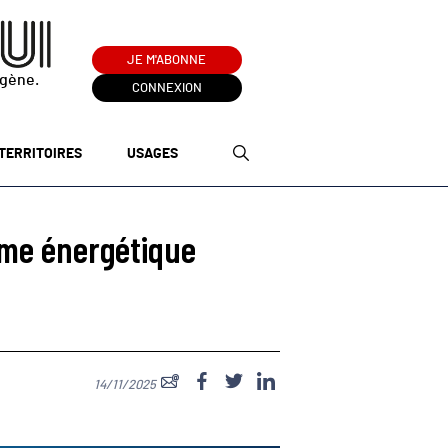
JE M'ABONNE
ogène.
CONNEXION
TERRITOIRES
USAGES
tème énergétique
14/11/2025