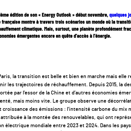
tième édition de son « Energy Outlook » début novembre,
quelques j
française montre à travers trois scénarios un monde où la transit
hauffement climatique. Mais, surtout, une planète profondément frac
conomies émergentes encore en quête d’accès à l’énergie.
Paris, la transition est belle et bien en marche mais elle 
enir les trajectoires de réchauffement. Depuis 2015, la d
ortée par l’essor de la Chine et d’autres économies éme
menté, mais moins vite. Le groupe observe une décorréla
 croissance des émissions : l’intensité carbone du mix m
ttribuée à la montée des renouvelables, qui ont représe
on électrique mondiale entre 2023 et 2024. Dans les pays