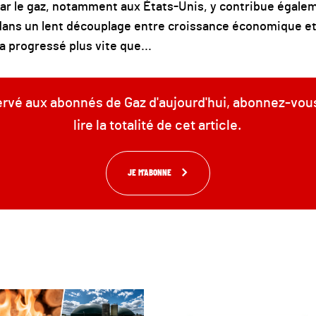
ar le gaz, notamment aux États-Unis, y contribue égalem
dans un lent découplage entre croissance économique 
a progressé plus vite que...
servé aux abonnés de Gaz d'aujourd'hui, abonnez-vou
lire la totalité de cet article.
JE M'ABONNE