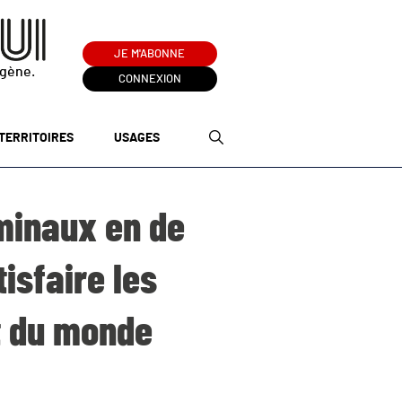
JE M'ABONNE
ogène.
CONNEXION
TERRITOIRES
USAGES
minaux en de
isfaire les
t du monde