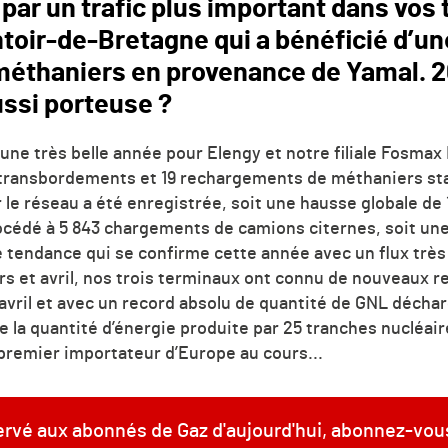
par un trafic plus important dans vos
oir-de-Bretagne qui a bénéficié d’un
méthaniers en provenance de Yamal. 2
ssi porteuse ?
 une très belle année pour Elengy et notre filiale Fosma
1 transbordements et 19 rechargements de méthaniers s
 le réseau a été enregistrée, soit une hausse globale de 
cédé à 5 843 chargements de camions citernes, soit une
ne tendance qui se confirme cette année avec un flux trè
s et avril, nos trois terminaux ont connu de nouveaux re
vril et avec un record absolu de quantité de GNL déchar
 de la quantité d’énergie produite par 25 tranches nucléai
e premier importateur d’Europe au cours...
servé aux abonnés de Gaz d'aujourd'hui, abonnez-vou