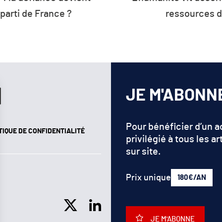
es de la planète
d’énergie de 
reno
JE M'ABONN
Pour bénéficier d’un 
TIQUE DE CONFIDENTIALITÉ
privilégié à tous les ar
sur site.
Prix unique
180€/AN
JE M'ABONNE