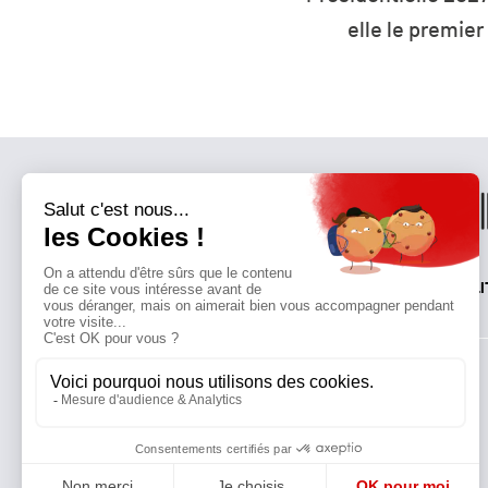
mier parti de France ?
ressourc
QUI SOMMES-NOUS?
MENTIONS LÉGALES
NOUS CONTACTER
POLI
Suivez toutes nos actualités !
NEWSLETTER