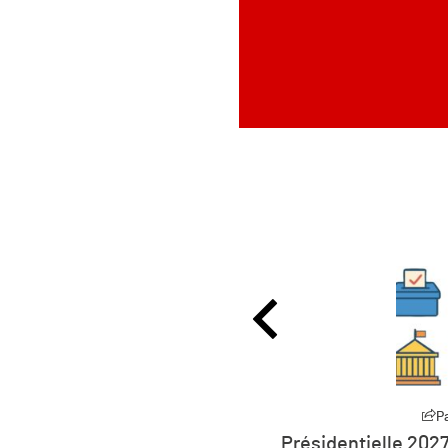
Partager
2027 : la défiance devient
L’humanité vit dé