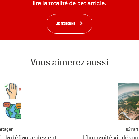
lire la totalité de cet article.
JE M'ABONNE
Vous aimerez aussi
Partager
P
sormais à crédit sur les
Plus de 26 % d