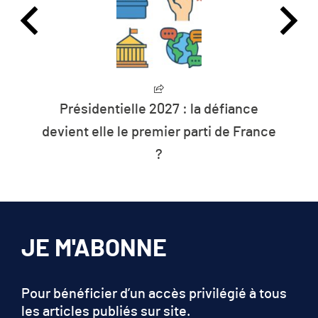
identielle 2027 : la défiance
L’humanité
 elle le premier parti de France
les r
?
JE M'ABONNE
Pour bénéficier d’un accès privilégié à tous
les articles publiés sur site.